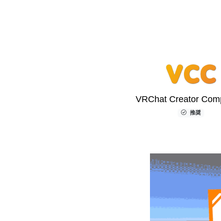
VRChat Creator Com
推奨