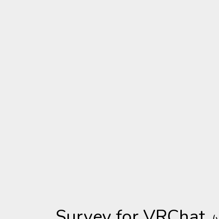
Survey for VRChat
(