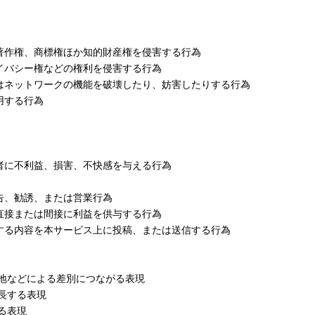
著作権、商標権ほか知的財産権を侵害する行為
イバシー権などの権利を侵害する行為
はネットワークの機能を破壊したり、妨害したりする行為
用する行為
者に不利益、損害、不快感を与える行為
告、勧誘、または営業行為
直接または間接に利益を供与する行為
する内容を本サービス上に投稿、または送信する行為
地などによる差別につながる表現
長する表現
る表現