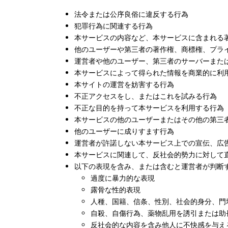
法令または公序良俗に違反する行為
犯罪行為に関連する行為
本サービスの内容など、本サービスに含まれる
他のユーザーや第三者の著作権、商標権、プラ
運営者や他のユーザー、第三者のサーバーまた
本サービスによって得られた情報を商業的に利
本サイトの運営を妨害する行為
不正アクセスをし、またはこれを試みる行為
不正な目的を持って本サービスを利用する行為
本サービスの他のユーザーまたはその他の第三
他のユーザーに成りすます行為
運営者が許諾しない本サービス上での宣伝、広
本サービスに関連して、反社会的勢力に対して
以下の表現を含み、または含むと運営者が判断
過度に暴力的な表現
露骨な性的表現
人種、国籍、信条、性別、社会的身分、門
自殺、自傷行為、薬物乱用を誘引または助
反社会的な内容を含み他人に不快感を与え